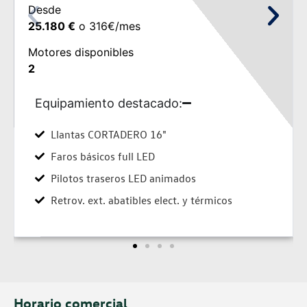
Desde
26.680 €
o 334€/mes
Motores disponibles
5
Equipamiento destacado:
Sunset (cristales tintados)
Luneta larga con spoiler
Molduras de las ventanas cromadas
cos
Elevalunas elect. traseros
Horario comercial